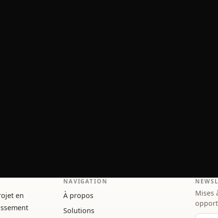
NAVIGATION
NEWSL
Mises 
ojet en
À propos
opport
tissement
Solutions