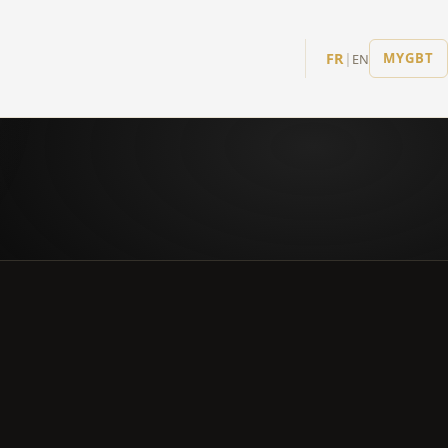
FR
|
MYGBT
EN