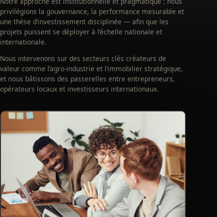
Notre approche est institutionnelle et pragmatique : nous
privilégions la gouvernance, la performance mesurable et
une thèse d’investissement disciplinée — afin que les
projets puissent se déployer à l’échelle nationale et
internationale.
Nous intervenons sur des secteurs clés créateurs de
valeur comme l’agro-industrie et l’immobilier stratégique,
et nous bâtissons des passerelles entre entrepreneurs,
opérateurs locaux et investisseurs internationaux.